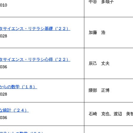
中谷 多哉子
010
タサイエンス・リテラシ基礎（'２２）
加藤 浩
028
タサイエンス・リテラシ心得（'２２）
辰己 丈夫
036
からの数学（'１８）
隈部 正博
028
な統計（'２４）
石崎 克也、渡辺 美
036