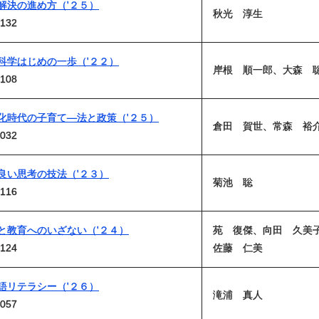
解決の進め方（'２５）
秋光 淳生
132
科学はじめの一歩（'２２）
岸根 順一郎、大森 
108
化時代の子育て―法と政策（'２５）
倉田 賀世、常森 裕
032
良い思考の技法（'２３）
菊池 聡
116
と教育へのいざない（'２４）
苑 復傑、向田 久美
124
佐藤 仁美
語リテラシー（'２６）
滝浦 真人
057