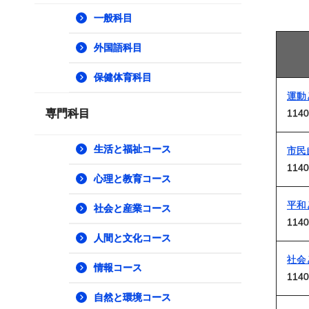
一般科目
外国語科目
保健体育科目
運動
専門科目
1140
生活と福祉コース
市民
1140
心理と教育コース
平和
社会と産業コース
1140
人間と文化コース
社会
情報コース
1140
自然と環境コース