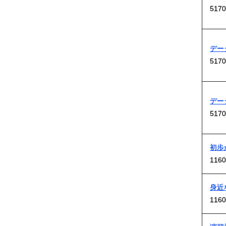
5170
デー
5170
デー
5170
初歩
1160
身近
1160