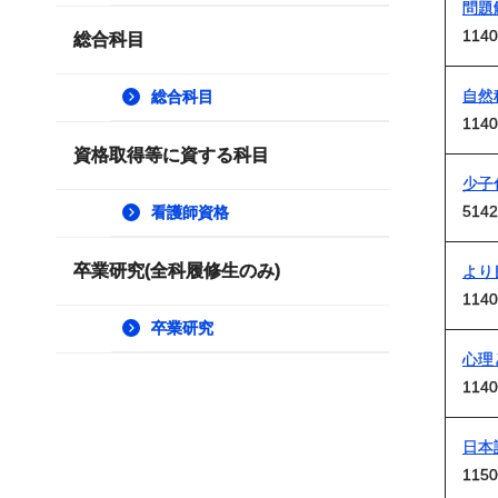
問題
1140
総合科目
自然
総合科目
1140
資格取得等に資する科目
少子
5142
看護師資格
卒業研究(全科履修生のみ)
より
1140
卒業研究
心理
1140
日本
1150