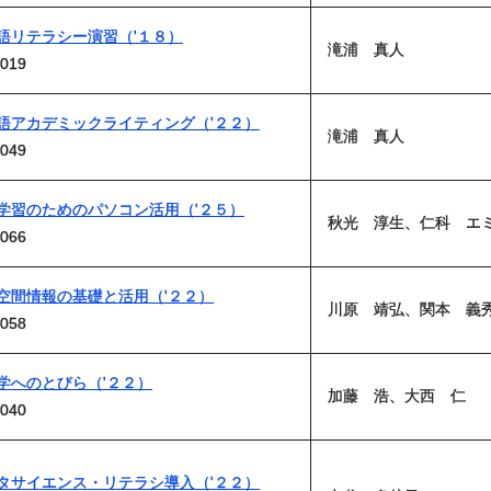
語リテラシー演習（'１８）
滝浦 真人
019
語アカデミックライティング（'２２）
滝浦 真人
049
学習のためのパソコン活用（'２５）
秋光 淳生、仁科 エ
066
空間情報の基礎と活用（'２２）
川原 靖弘、関本 義
058
学へのとびら（'２２）
加藤 浩、大西 仁
040
タサイエンス・リテラシ導入（'２２）