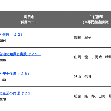
科目名
主任講師
科目コード
(※専門担当講師)
と健康（'２２）
関根 紀子
094
自治の知識と実践（'２１）
山岡 龍一、岡﨑 晴
086
と安全保障（'２６）
秋山 信将
140
と産業の倫理（'２１）
松原 隆一郎、山岡 
078