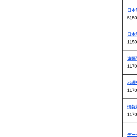
日本
5150
日本
1150
遠隔
1170
地理
1170
情報
1170
デー