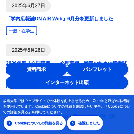
2025年6月27日
「学内広報誌ON AIR Web」6月分を更新しました
一般・在学生
2025年6月26日
2026年度「心理演習」「心理実習」受講のための選考試
資料請求
パンフレット
験出願方法について「選考試験」ページ内に掲載しま
…
インターネット出願
一般・在学生
放送大学ではウェブサイトでの体験を向上させるため、Cookieと呼ばれる機能
2025年6月25日
を使用しています。Cookieについての詳細を確認したい場合、「Cookieについ
ての詳細を見る」を押してください。
2025年度第2学期ライブWeb授業「心理学実験（基
Cookieについての詳細を見る
確認しました
礎）」の開設について