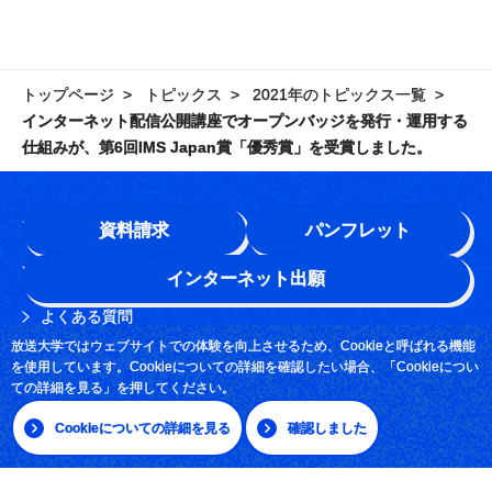
トップページ
トピックス
2021年のトピックス一覧
インターネット配信公開講座でオープンバッジを発行・運用する
仕組みが、第6回IMS Japan賞「優秀賞」を受賞しました。
学園情報
資料請求
パンフレット
このサイトについて
インターネット出願
よくある質問
放送大学ではウェブサイトでの体験を向上させるため、Cookieと呼ばれる機能
お問い合わせ
を使用しています。Cookieについての詳細を確認したい場合、「Cookieについ
ての詳細を見る」を押してください。
採用情報
Cookieについての詳細を見る
確認しました
サイトマップ