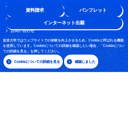
このサイトについて
資料請求
パンフレット
よくある質問
インターネット出願
お問い合わせ
放送大学ではウェブサイトでの体験を向上させるため、Cookieと呼ばれる機能
採用情報
を使用しています。Cookieについての詳細を確認したい場合、「Cookieについ
ての詳細を見る」を押してください。
サイトマップ
Cookieについての詳細を見る
確認しました
|
日本語
English
放送大学学園 〒261-8586 千葉市美浜区若葉2-11
Tel:043-276-5111
学習センター・サテライトスペース所在地