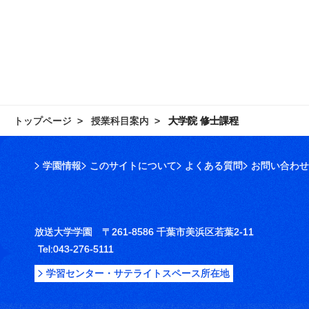
トップページ
授業科目案内
大学院 修士課程
学園情報
このサイトについて
よくある質問
お問い合わせ
放送大学学園 〒261-8586 千葉市美浜区若葉2-11
Tel:043-276-5111
学習センター・サテライトスペース所在地