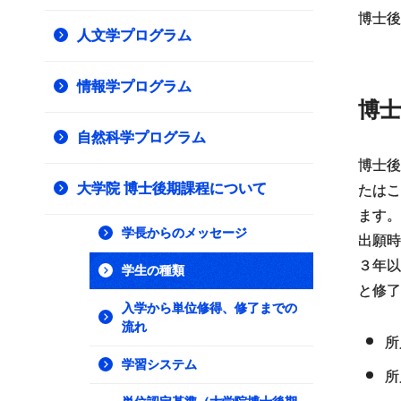
博士後
人文学プログラム
情報学プログラム
博士
自然科学プログラム
博士後
大学院 博士後期課程について
たはこ
ます。
学長からのメッセージ
出願時
３年以
学生の種類
と修了
入学から単位修得、修了までの
流れ
所
学習システム
所