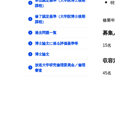
単位認定基準（大学院博士後期
特
課程）
修了認定基準（大学院博士後期
修業年
課程）
募集
過去問題一覧
博士論文に係る評価基準等
15名
博士論文
収容
放送大学研究倫理委員会／倫理
審査
45名