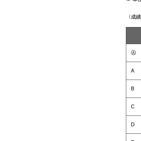
〈成績
Ⓐ
A
B
C
D