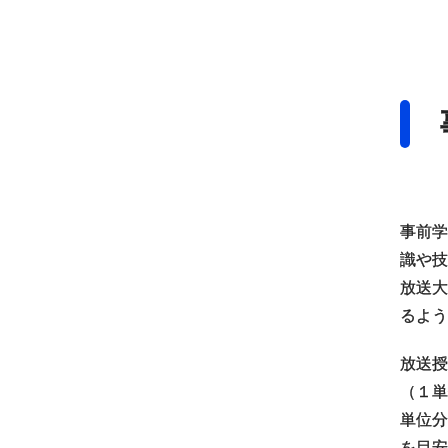
事前学
識や技
放送大
るよう
放送授
（１単
単位分
を目安