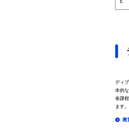
E
ディプ
本的な
各課程
ます。
教