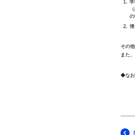
学
（
の
博
その他
また、
◆なお