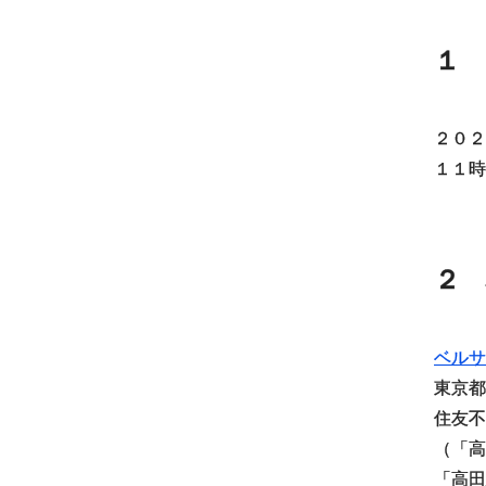
１ 
２０２
１１時
２ 
ベルサ
東京都
住友不
（「高
「高田