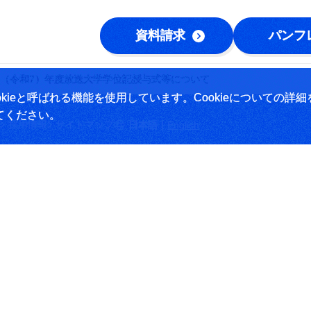
資料請求
パンフ
25（令和7）年度放送大学学位記授与式等について
ieと呼ばれる機能を使用しています。Cookieについての詳細
てください。
|
採用情報
サイトマップ
日本語
English