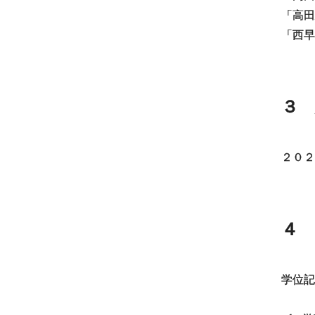
「高田
「西早
３ 
２０２
４ 
学位記