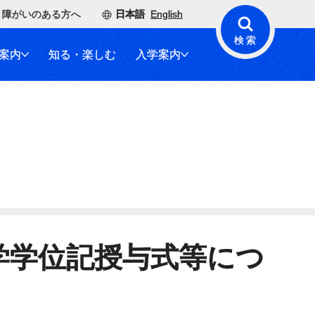
障がいのある方へ
日本語
English
検索
案内
知る・楽しむ
入学案内
大学学位記授与式等につ