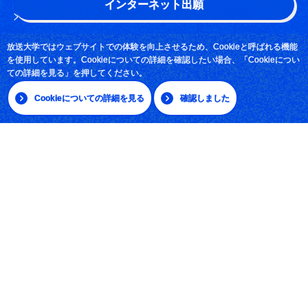
インターネット出願
このサイトについて
よくある質問
放送大学ではウェブサイトでの体験を向上させるため、Cookieと呼ばれる機能
を使用しています。Cookieについての詳細を確認したい場合、「Cookieについ
お問い合わせ
ての詳細を見る」を押してください。
Cookieについての詳細を見る
確認しました
採用情報
サイトマップ
|
日本語
English
放送大学学園 〒261-8586 千葉市美浜区若葉2-11
Tel:043-276-5111
学習センター・サテライトスペース所在地