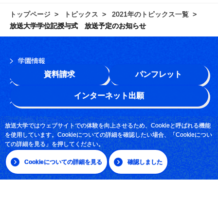
トップページ
トピックス
2021年のトピックス一覧
放送大学学位記授与式 放送予定のお知らせ
学園情報
資料請求
パンフレット
このサイトについて
インターネット出願
よくある質問
お問い合わせ
放送大学ではウェブサイトでの体験を向上させるため、Cookieと呼ばれる機能
を使用しています。Cookieについての詳細を確認したい場合、「Cookieについ
採用情報
ての詳細を見る」を押してください。
サイトマップ
Cookieについての詳細を見る
確認しました
|
日本語
English