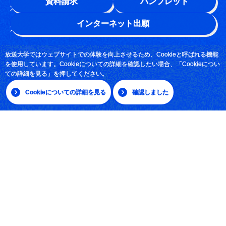
資料請求
パンフレット
このサイトについて
インターネット出願
よくある質問
お問い合わせ
放送大学ではウェブサイトでの体験を向上させるため、Cookieと呼ばれる機能
を使用しています。Cookieについての詳細を確認したい場合、「Cookieについ
採用情報
ての詳細を見る」を押してください。
サイトマップ
Cookieについての詳細を見る
確認しました
|
日本語
English
放送大学学園 〒261-8586 千葉市美浜区若葉2-11
Tel:043-276-5111
学習センター・サテライトスペース所在地