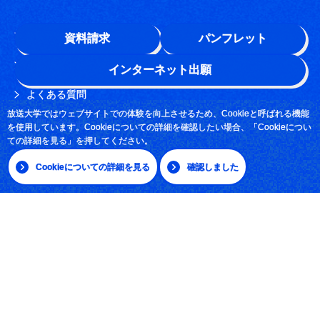
学園情報
資料請求
パンフレット
このサイトについて
インターネット出願
よくある質問
放送大学ではウェブサイトでの体験を向上させるため、Cookieと呼ばれる機能
お問い合わせ
を使用しています。Cookieについての詳細を確認したい場合、「Cookieについ
ての詳細を見る」を押してください。
採用情報
Cookieについての詳細を見る
確認しました
サイトマップ
|
日本語
English
放送大学学園 〒261-8586 千葉市美浜区若葉2-11