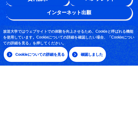
このサイトについて
インターネット出願
よくある質問
お問い合わせ
放送大学ではウェブサイトでの体験を向上させるため、Cookieと呼ばれる機能
を使用しています。Cookieについての詳細を確認したい場合、「Cookieについ
採用情報
ての詳細を見る」を押してください。
サイトマップ
Cookieについての詳細を見る
確認しました
|
日本語
English
放送大学学園 〒261-8586 千葉市美浜区若葉2-11
Tel:043-276-5111
学習センター・サテライトスペース所在地