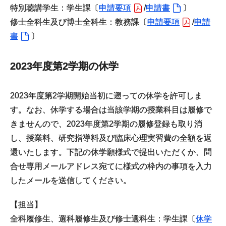
特別聴講学生：学生課〔
申請要項
/
申請書
〕
修士全科生及び博士全科生：教務課〔
申請要項
/
申請
書
〕
2023年度第2学期の休学
2023年度第2学期開始当初に遡っての休学を許可しま
す。なお、休学する場合は当該学期の授業科目は履修で
きませんので、2023年度第2学期の履修登録も取り消
し、授業料、研究指導料及び臨床心理実習費の全額を返
還いたします。下記の休学願様式で提出いただくか、問
合せ専用メールアドレス宛てに様式の枠内の事項を入力
したメールを送信してください。
【担当】
全科履修生、選科履修生及び修士選科生：学生課〔
休学