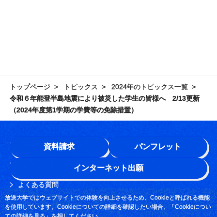
トップページ
トピックス
2024年のトピックス一覧
令和６年能登半島地震により被災した学生の皆様へ 2/13更新
（2024年度第1学期の学費等の免除措置）
学園情報
資料請求
パンフレット
このサイトについて
インターネット出願
よくある質問
放送大学ではウェブサイトでの体験を向上させるため、Cookieと呼ばれる機能
お問い合わせ
を使用しています。Cookieについての詳細を確認したい場合、「Cookieについ
ての詳細を見る」を押してください。