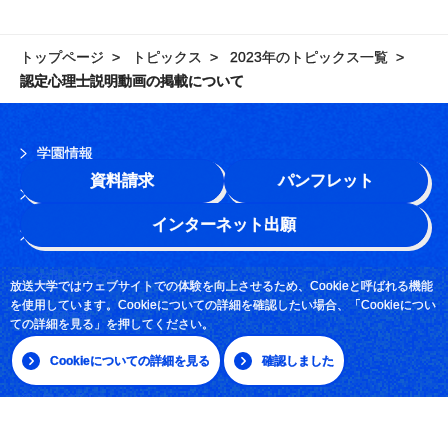
トップページ
トピックス
2023年のトピックス一覧
認定心理士説明動画の掲載について
学園情報
資料請求
パンフレット
このサイトについて
インターネット出願
よくある質問
お問い合わせ
放送大学ではウェブサイトでの体験を向上させるため、Cookieと呼ばれる機能
を使用しています。Cookieについての詳細を確認したい場合、「Cookieについ
採用情報
ての詳細を見る」を押してください。
サイトマップ
Cookieについての詳細を見る
確認しました
|
日本語
English