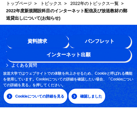
トップページ
トピックス
2022年のトピックス一覧
2022年度新規開設科目のインターネット配信及び放送教材の郵
送貸出しについて(お知らせ)
学園情報
資料請求
パンフレット
このサイトについて
インターネット出願
よくある質問
放送大学ではウェブサイトでの体験を向上させるため、Cookieと呼ばれる機能
お問い合わせ
を使用しています。Cookieについての詳細を確認したい場合、「Cookieについ
ての詳細を見る」を押してください。
採用情報
Cookieについての詳細を見る
確認しました
サイトマップ
|
日本語
English