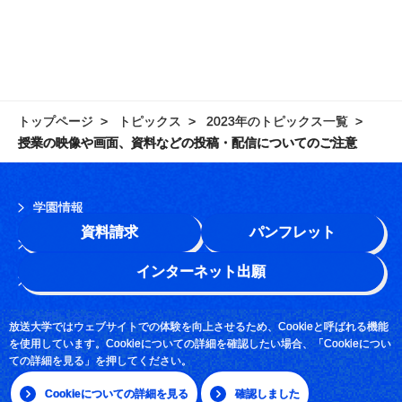
トップページ
トピックス
2023年のトピックス一覧
授業の映像や画面、資料などの投稿・配信についてのご注意
学園情報
資料請求
パンフレット
このサイトについて
インターネット出願
よくある質問
お問い合わせ
放送大学ではウェブサイトでの体験を向上させるため、Cookieと呼ばれる機能
を使用しています。Cookieについての詳細を確認したい場合、「Cookieについ
採用情報
ての詳細を見る」を押してください。
サイトマップ
Cookieについての詳細を見る
確認しました