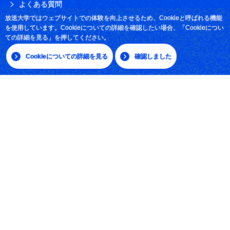
よくある質問
放送大学ではウェブサイトでの体験を向上させるため、Cookieと呼ばれる機能
お問い合わせ
を使用しています。Cookieについての詳細を確認したい場合、「Cookieについ
ての詳細を見る」を押してください。
採用情報
Cookieについての詳細を見る
確認しました
サイトマップ
|
日本語
English
放送大学学園 〒261-8586 千葉市美浜区若葉2-11
Tel:043-276-5111
学習センター・サテライトスペース所在地
© The Open University of Japan, All rights reserved.