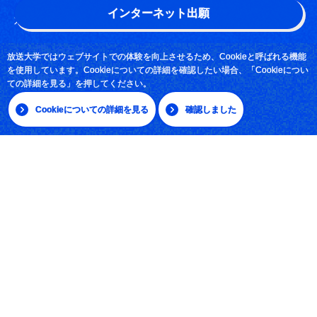
インターネット出願
よくある質問
お問い合わせ
放送大学ではウェブサイトでの体験を向上させるため、Cookieと呼ばれる機能
を使用しています。Cookieについての詳細を確認したい場合、「Cookieについ
採用情報
ての詳細を見る」を押してください。
サイトマップ
Cookieについての詳細を見る
確認しました
|
日本語
English
放送大学学園 〒261-8586 千葉市美浜区若葉2-11
Tel:043-276-5111
学習センター・サテライトスペース所在地
© The Open University of Japan, All rights reserved.