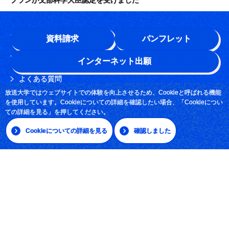
プランが文部科学大臣認定を受けました
学園情報
資料請求
パンフレット
このサイトについて
インターネット出願
よくある質問
放送大学ではウェブサイトでの体験を向上させるため、Cookieと呼ばれる機能
お問い合わせ
を使用しています。Cookieについての詳細を確認したい場合、「Cookieについ
ての詳細を見る」を押してください。
採用情報
Cookieについての詳細を見る
確認しました
サイトマップ
|
日本語
English