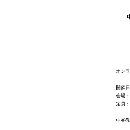
オンラ
開催日時
会場：
定員：
中谷教