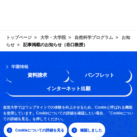
トップページ
大学・大学院
自然科学プログラム
お知
らせ
記事掲載のお知らせ（谷口教授）
学園情報
資料請求
パンフレット
このサイトについて
インターネット出願
よくある質問
お問い合わせ
放送大学ではウェブサイトでの体験を向上させるため、Cookieと呼ばれる機能
を使用しています。Cookieについての詳細を確認したい場合、「Cookieについ
採用情報
ての詳細を見る」を押してください。
サイトマップ
Cookieについての詳細を見る
確認しました