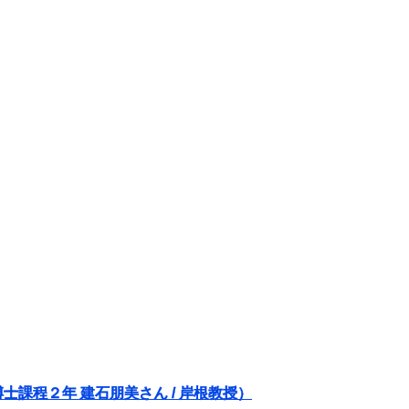
課程２年 建石朋美さん / 岸根教授）