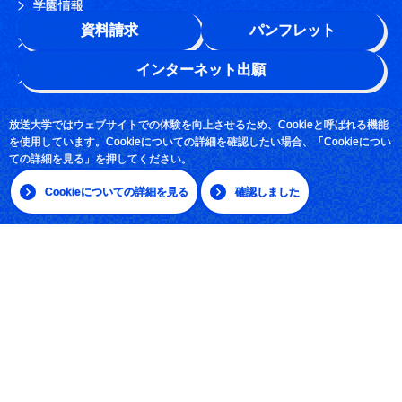
学園情報
資料請求
パンフレット
このサイトについて
インターネット出願
よくある質問
お問い合わせ
放送大学ではウェブサイトでの体験を向上させるため、Cookieと呼ばれる機能
を使用しています。Cookieについての詳細を確認したい場合、「Cookieについ
採用情報
ての詳細を見る」を押してください。
サイトマップ
Cookieについての詳細を見る
確認しました
|
日本語
English
放送大学学園 〒261-8586 千葉市美浜区若葉2-11
Tel:043-276-5111
学習センター・サテライトスペース所在地