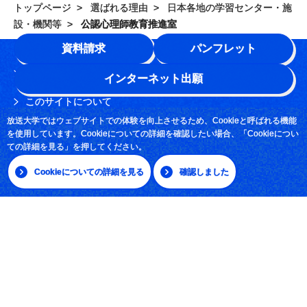
トップページ
選ばれる理由
日本各地の学習センター・施
設・機関等
公認心理師教育推進室
資料請求
パンフレット
学園情報
インターネット出願
このサイトについて
放送大学ではウェブサイトでの体験を向上させるため、Cookieと呼ばれる機能
よくある質問
を使用しています。Cookieについての詳細を確認したい場合、「Cookieについ
ての詳細を見る」を押してください。
お問い合わせ
Cookieについての詳細を見る
確認しました
採用情報
サイトマップ
|
日本語
English