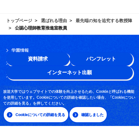
トップページ
選ばれる理由
最先端の知を追究する教授陣
公認心理師教育推進室教員
学園情報
資料請求
パンフレット
このサイトについて
インターネット出願
よくある質問
お問い合わせ
放送大学ではウェブサイトでの体験を向上させるため、Cookieと呼ばれる機能
を使用しています。Cookieについての詳細を確認したい場合、「Cookieについ
採用情報
ての詳細を見る」を押してください。
サイトマップ
Cookieについての詳細を見る
確認しました
|
日本語
English