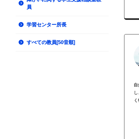
員
学習センター所長
すべての教員[50音順]
自
し
く