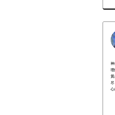
神
理
質
尽
心