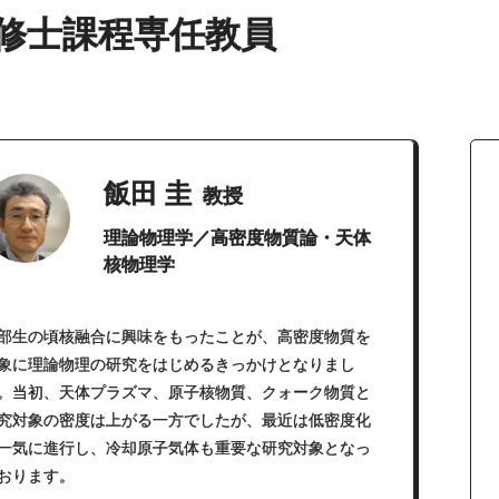
修士課程専任教員
飯田 圭
教授
理論物理学／高密度物質論・天体
核物理学
部生の頃核融合に興味をもったことが、高密度物質を
象に理論物理の研究をはじめるきっかけとなりまし
。当初、天体プラズマ、原子核物質、クォーク物質と
究対象の密度は上がる一方でしたが、最近は低密度化
一気に進行し、冷却原子気体も重要な研究対象となっ
おります。