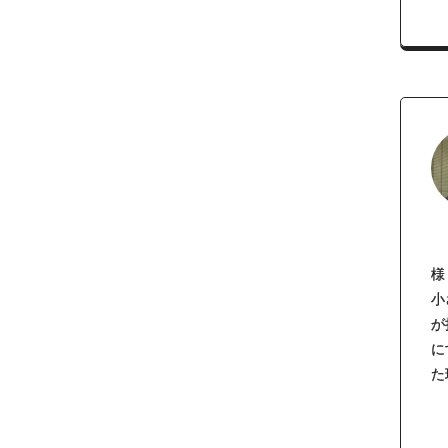
様
小
が
に
た