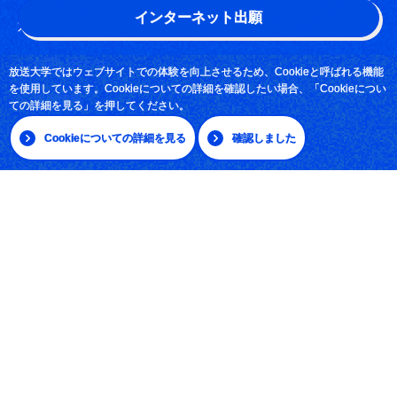
インターネット出願
よくある質問
お問い合わせ
放送大学ではウェブサイトでの体験を向上させるため、Cookieと呼ばれる機能
を使用しています。Cookieについての詳細を確認したい場合、「Cookieについ
採用情報
ての詳細を見る」を押してください。
サイトマップ
Cookieについての詳細を見る
確認しました
|
日本語
English
放送大学学園 〒261-8586 千葉市美浜区若葉2-11
Tel:043-276-5111
学習センター・サテライトスペース所在地
© The Open University of Japan, All rights reserved.