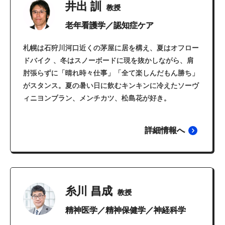
井出 訓
教授
老年看護学／認知症ケア
札幌は石狩川河口近くの茅屋に居を構え、夏はオフロー
ドバイク 、冬はスノーボードに現を抜かしながら、肩
肘張らずに「晴れ時々仕事」「全て楽しんだもん勝ち」
がスタンス。夏の暑い日に飲むキンキンに冷えたソーヴ
ィニヨンブラン、メンチカツ、松島花が好き。
詳細情報へ
糸川 昌成
教授
精神医学／精神保健学／神経科学