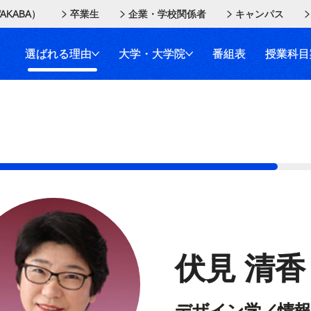
AKABA）
卒業生
企業・学校関係者
キャンパス
選ばれる理由
大学・大学院
番組表
授業科目
伏見 清香
デザイン学／情