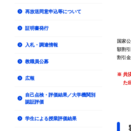
再放送同意申込等について
証明書発行
国家公
入札・調達情報
額割引
割引金
教職員公募
※
共
広報
た
自己点検・評価結果／大学機関別
認証評価
学生による授業評価結果