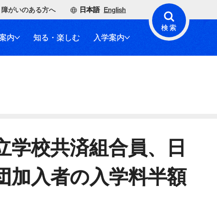
障がいのある方へ
日本語
English
検索
案内
知る・楽しむ
入学案内
立学校共済組合員、日
団加入者の入学料半額