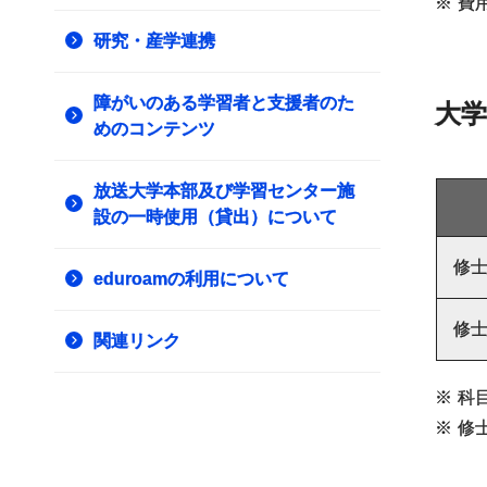
※
費
研究・産学連携
障がいのある学習者と支援者のた
大学
めのコンテンツ
放送大学本部及び学習センター施
設の一時使用（貸出）について
修
eduroamの利用について
修
関連リンク
※
科
※
修