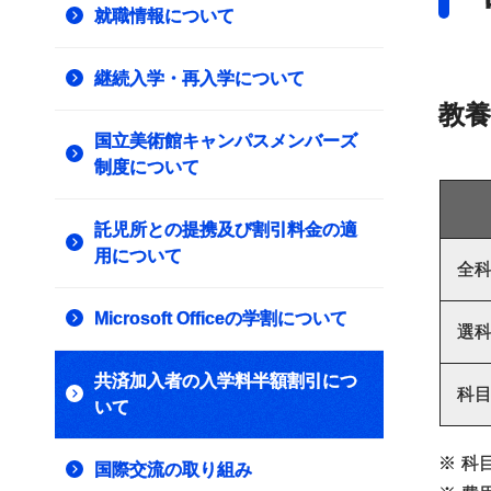
就職情報について
継続入学・再入学について
教養
国立美術館キャンパスメンバーズ
制度について
託児所との提携及び割引料金の適
用について
全
Microsoft Officeの学割について
選
共済加入者の入学料半額割引につ
科
いて
※
科
国際交流の取り組み