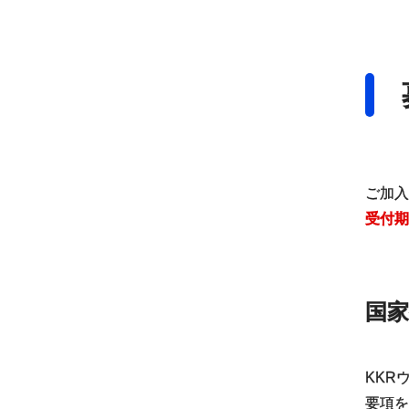
ご加入
受付期
国家
KKR
要項を