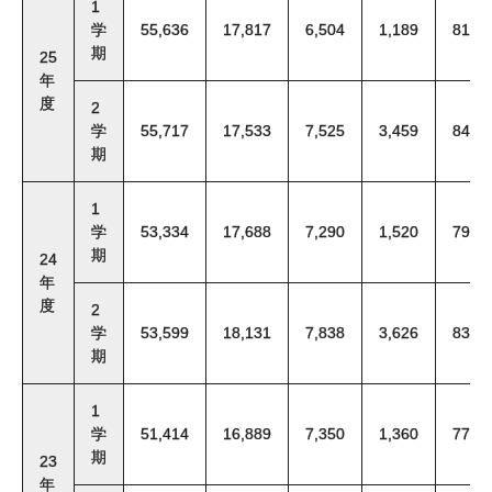
1
学
55,636
17,817
6,504
1,189
81,1
期
25
年
度
2
学
55,717
17,533
7,525
3,459
84,2
期
1
学
53,334
17,688
7,290
1,520
79,8
期
24
年
度
2
学
53,599
18,131
7,838
3,626
83,1
期
1
学
51,414
16,889
7,350
1,360
77,0
期
23
年