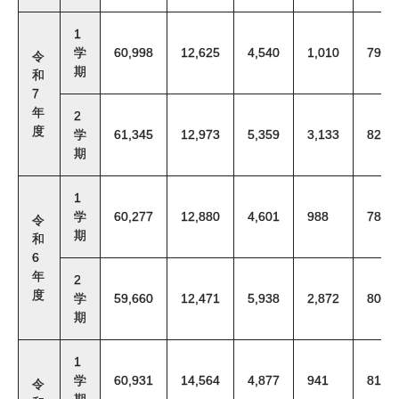
1
学
60,998
12,625
4,540
1,010
79,1
令
期
和
7
年
2
度
学
61,345
12,973
5,359
3,133
82,8
期
1
学
60,277
12,880
4,601
988
78,7
令
期
和
6
年
2
度
学
59,660
12,471
5,938
2,872
80,9
期
1
学
60,931
14,564
4,877
941
81,3
令