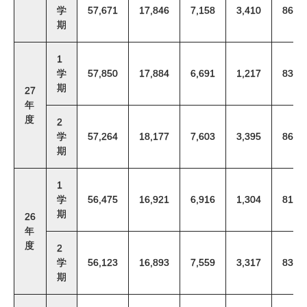
学
57,671
17,846
7,158
3,410
86,0
期
1
学
57,850
17,884
6,691
1,217
83,6
期
27
年
度
2
学
57,264
18,177
7,603
3,395
86,4
期
1
学
56,475
16,921
6,916
1,304
81,6
期
26
年
度
2
学
56,123
16,893
7,559
3,317
83,8
期