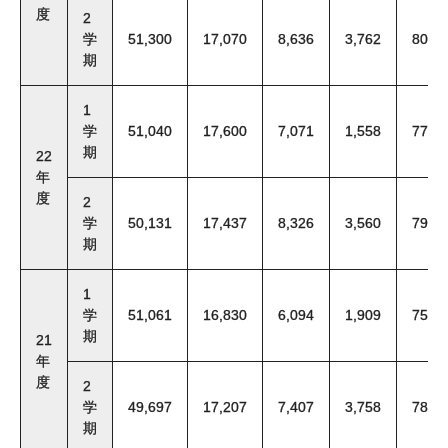
度
2
学
51,300
17,070
8,636
3,762
80,7
期
1
学
51,040
17,600
7,071
1,558
77,2
期
22
年
度
2
学
50,131
17,437
8,326
3,560
79,4
期
1
学
51,061
16,830
6,094
1,909
75,8
期
21
年
度
2
学
49,697
17,207
7,407
3,758
78,0
期