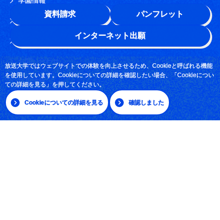
学園情報
資料請求
パンフレット
このサイトについて
インターネット出願
よくある質問
お問い合わせ
放送大学ではウェブサイトでの体験を向上させるため、Cookieと呼ばれる機能
を使用しています。Cookieについての詳細を確認したい場合、「Cookieについ
採用情報
ての詳細を見る」を押してください。
サイトマップ
Cookieについての詳細を見る
確認しました
|
日本語
English
放送大学学園 〒261-8586 千葉市美浜区若葉2-11
Tel:043-276-5111
学習センター・サテライトスペース所在地