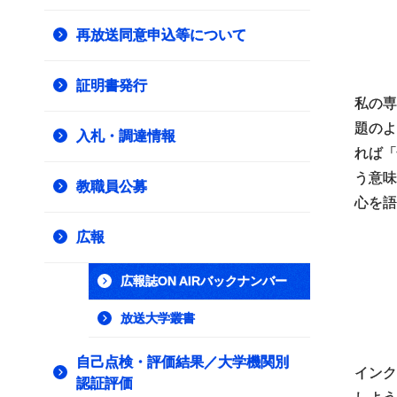
再放送同意申込等について
証明書発行
私の専
題のよ
入札・調達情報
れば「
う意味
教職員公募
心を語
広報
広報誌ON AIRバックナンバー
放送大学叢書
自己点検・評価結果／大学機関別
インク
認証評価