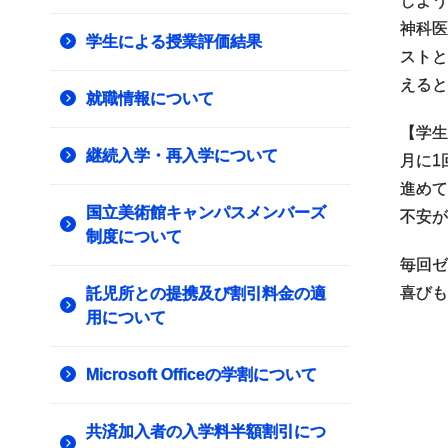
しよう
神科医
学生による授業評価結果
ストと
えると
就職情報について
【学生
継続入学・再入学について
月に1
進めて
国立美術館キャンパスメンバーズ
不安が
制度について
毎回ゼ
喜びも
託児所との提携及び割引料金の適
用について
Microsoft Officeの学割について
共済加入者の入学料半額割引につ