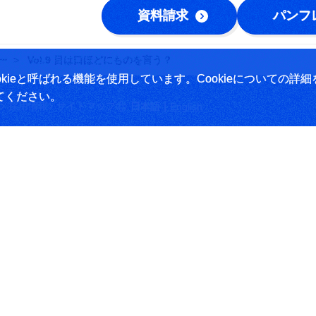
資料請求
パンフ
ー
Vol.9 目は口ほどにものを言う？
ieと呼ばれる機能を使用しています。Cookieについての詳細
てください。
|
採用情報
サイトマップ
日本語
English