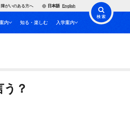
障がいのある方へ
日本語
English
検索
案内
知る・楽しむ
入学案内
言う？